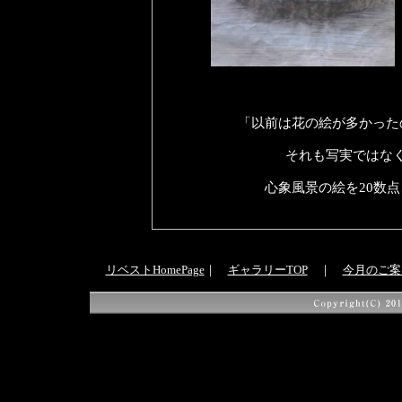
「以前は花の絵が多かった
それも写実ではな
心象風景の絵を
20
数点
リベストHomePage
｜
ギャラリーTOP
｜
今月のご案