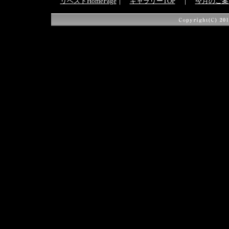
リベストHomePage
｜
ギャラリーTOP
｜
今月のご案