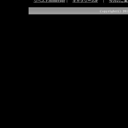
リベストHomePage
｜
ギャラリーTOP
｜
今月のご案