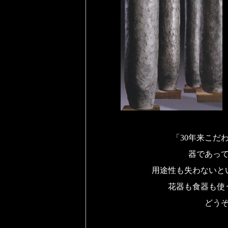
「30年来こだ
器であっ
用途性も失わないと
花器も食器も使
どう