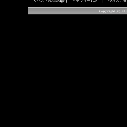
リベストHomePage
｜
ギャラリーTOP
｜
今月のご案