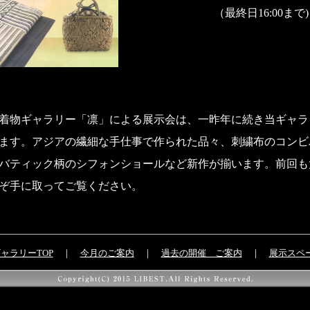
（最終日16:00まで)
着物ギャラリー「凛」による展示会は、一昨年に続き当ギャラ
ます。アジアの繊細な手仕事で作られた品々、刺繍布のコンビ
バティック柄のシフォンショールなど新作が揃います。前回も
ぞ手に取ってご覧ください。
ャラリーTOP
｜
今月のご案内
｜
過去の開催 ご案内
｜
展示スペ