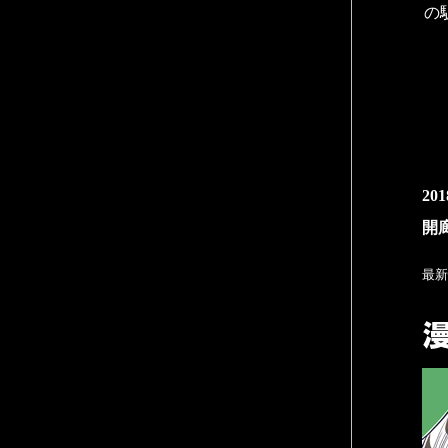
の
20
開廊
最新