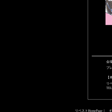
会
プレ
【
リ
TEL
リベストHomePage
｜
ギ