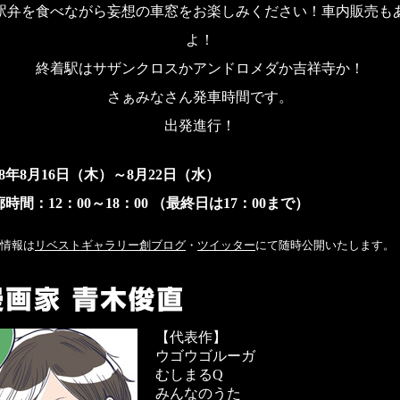
駅弁を食べながら妄想の車窓をお楽しみください！車内販売も
よ！
終着駅はサザンクロスかアンドロメダか吉祥寺か！
さぁみなさん発車時間です。
出発進行！
18年8月16日（木）～8月22日（水）
時間：12：00～18：00 （最終日は17：00まで）
情報は
リベストギャラリー創ブログ
・
ツイッター
にて随時公開いたします。
【代表作】
ウゴウゴルーガ
むしまるQ
みんなのうた