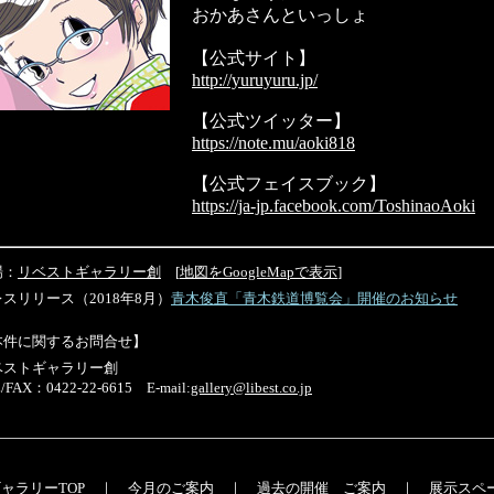
おかあさんといっしょ
【公式サイト】
http://yuruyuru.jp/
【公式ツイッター】
https://note.mu/aoki818
【公式フェイスブック】
https://ja-jp.facebook.com/ToshinaoAoki
場：
リベストギャラリー創
[
地図をGoogleMapで表示
]
スリリース（2018年8月）
青木俊直「青木鉄道博覧会」開催のお知らせ
本件に関するお問合せ】
ベストギャラリー創
/FAX：0422-22-6615 E-mail:
gallery@libest.co.jp
ャラリーTOP
｜
今月のご案内
｜
過去の開催 ご案内
｜
展示スペ