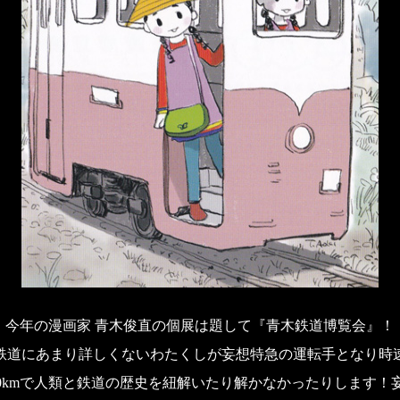
今年の漫画家 青木俊直の個展は題して『青木鉄道博覧会』！
鉄道にあまり詳しくないわたくしが妄想特急の運転手となり時
50kmで人類と鉄道の歴史を紐解いたり解かなかったりします！