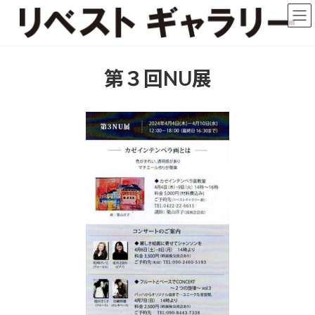
コ
ナ
ン
ビ
テ
ゲ
ン
ー
ツ
シ
第３回NU展
へ
ョ
ス
ン
キ
に
ッ
移
プ
動