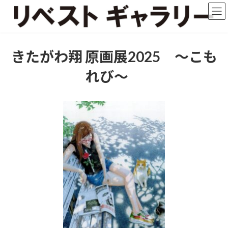
コ
ナ
ン
ビ
テ
ゲ
ン
ー
ツ
シ
きたがわ翔 原画展2025 ～こも
へ
ョ
ス
ン
れび～
キ
に
ッ
移
プ
動