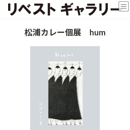
コ
ナ
ン
ビ
テ
ゲ
ン
ー
ツ
シ
松浦カレー個展 hum
へ
ョ
ス
ン
キ
に
ッ
移
プ
動