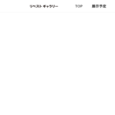
コ
ナ
TOP
展示予定
ン
ビ
テ
ゲ
ン
ー
ツ
シ
へ
ョ
ス
ン
キ
に
ッ
移
プ
動