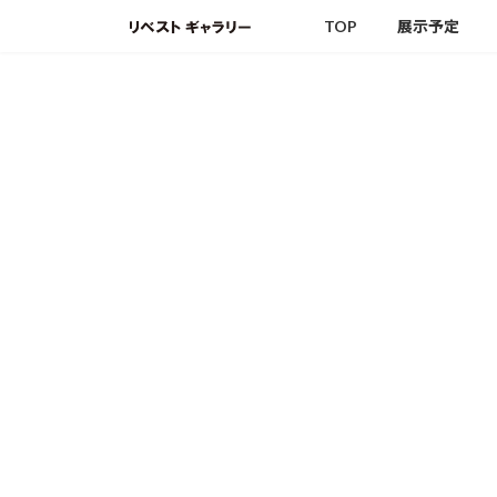
コ
ナ
TOP
展示予定
ン
ビ
テ
ゲ
ン
ー
ツ
シ
へ
ョ
ス
ン
キ
に
ッ
移
プ
動