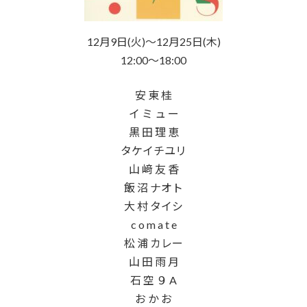
12月9日(火)〜12月25日(木)
12:00～18:00
安 東 桂
イ ミ ュ ー
黒 田 理 恵
タケイチユリ
山 﨑 友 香
飯 沼 ナオト
大 村 タイシ
c o m a t e
松 浦 カレー
山 田 雨 月
石 空 ９ A
お か お