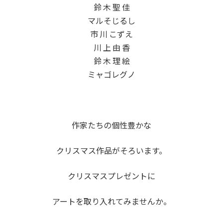
鈴 木 聖 佳
マルそじるし
市 川 こずえ
川 上 由 香
鈴 木 理 絵
ミャゴレグノ
作家たちの個性豊かな
クリスマス作品がそろいます。
クリスマスプレゼントに
アートを取り入れてみませんか。