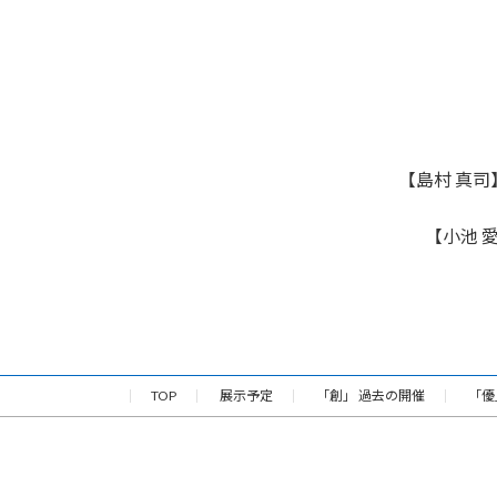
【島村 真
【小池 
TOP
展示予定
「創」 過去の開催
「優