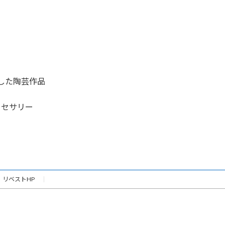
した陶芸作品
クセサリー
リベストHP