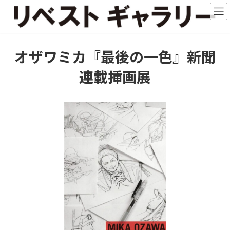
コ
ナ
ン
ビ
テ
ゲ
ン
ー
ツ
シ
オザワミカ『最後の一色』新聞
へ
ョ
ス
ン
連載挿画展
キ
に
ッ
移
プ
動