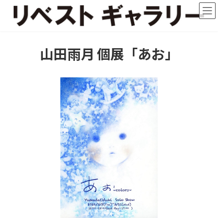
コ
ナ
ン
ビ
テ
ゲ
ン
ー
ツ
シ
山田雨月 個展「あお」
へ
ョ
ス
ン
キ
に
ッ
移
プ
動