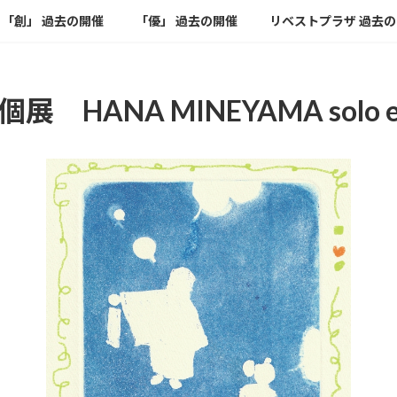
「創」 過去の開催
「優」 過去の開催
リベストプラザ 過去
 HANA MINEYAMA solo exh