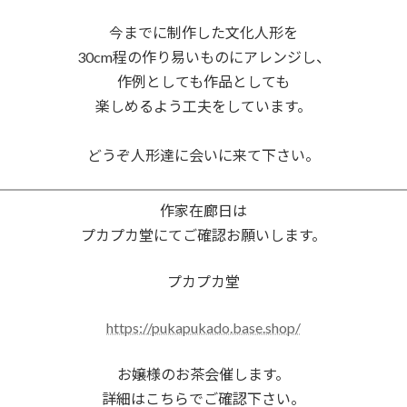
今までに制作した文化人形を
30cm程の作り易いものにアレンジし、
作例としても作品としても
楽しめるよう工夫をしています。
どうぞ人形達に会いに来て下さい。
作家在廊日は
プカプカ堂にてご確認お願いします。
プカプカ堂
https://pukapukado.base.shop/
お嬢様のお茶会催します。
詳細はこちらでご確認下さい。