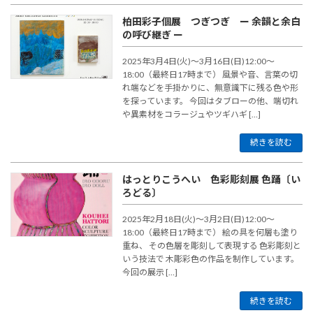
柏田彩子個展 つぎつぎ ー 余韻と余白
の呼び継ぎ ー
2025年3月4日(火)〜3月16日(日)12:00～
18:00（最終日17時まで） 風景や音、言葉の切
れ端などを手掛かりに、無意識下に残る色や形
を探っています。 今回はタブローの他、端切れ
や異素材をコラージュやツギハギ […]
続きを読む
はっとりこうへい 色彩彫刻展 色踊〔い
ろどる〕
2025年2月18日(火)〜3月2日(日)12:00～
18:00（最終日17時まで） 絵の具を何層も塗り
重ね、 その色層を彫刻して表現する 色彩彫刻と
いう技法で 木彫彩色の作品を制作しています。
今回の展示 […]
続きを読む