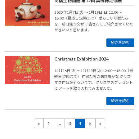
高橋生物図鑑 第12輯 高橋穂足個展
2025年1月7日(火)〜1月19日(日)12:00～
18:00（最終日16時まで） 愛らしい珍獣たち
を、新旧織り交ぜて 皆さんにご紹介させていた
だきたいと思います。
続きを読む
Christmas Exhibition 2024
11月26日(火)〜12月25日(水)12:00～18:00（最
終日17時まで） 作家たちの個性豊かな クリス
マス作品がそろいます。 クリスマスプレゼント
に アートを取り入れてみませんか。
続きを読む
投
«
1
…
3
4
5
»
固
固
固
固
定
定
定
定
稿
ペ
ペ
ペ
ペ